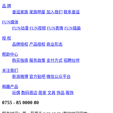
品 牌
奋逗家族
家族明星
加入我们
联系奋逗
FUN媒体
FUN动漫
FUN视频
FUN表情
FUN插画
授 权
品牌授权
产品授权
商业形态
帮助中心
购买指南
服务政策
支付方式
招聘伙伴
关注我们
新浪微博
官方贴吧
微信公众平台
萌趣产品
玩偶
数码周边
居家
文具
饰品
服饰
0755 - 85 0000 80