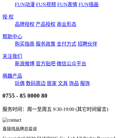
FUN动漫
FUN视频
FUN表情
FUN插画
授 权
品牌授权
产品授权
商业形态
帮助中心
购买指南
服务政策
支付方式
招聘伙伴
关注我们
新浪微博
官方贴吧
微信公众平台
萌趣产品
玩偶
数码周边
居家
文具
饰品
服饰
0755 - 85 0000 80
服务时间：周一至周五 9:30-19:00 (其它时间留言)
直接找品牌总监谈