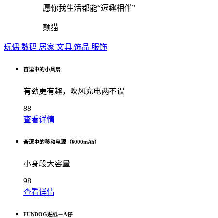
愿你我生活都能“逗趣相伴”
颠猫
玩偶
数码
居家
文具
饰品
服饰
奋逗中的小风扇
有劲更有趣，吹风充电两不误
88
查看详情
奋逗中的移动电源（6000mAh）
小身段大容量
98
查看详情
FUNDOG贴纸－A仔