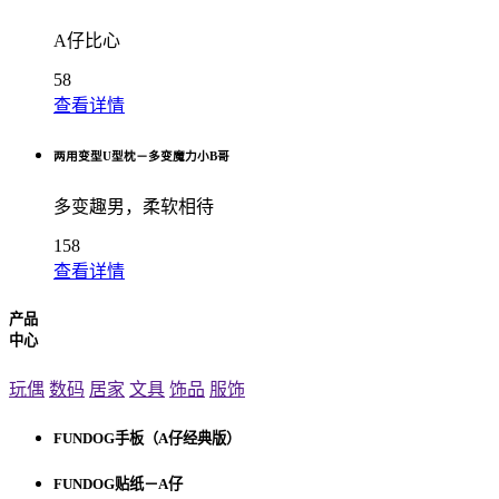
A仔比心
58
查看详情
两用变型U型枕－多变魔力小B哥
多变趣男，柔软相待
158
查看详情
产品
中心
玩偶
数码
居家
文具
饰品
服饰
FUNDOG手板（A仔经典版）
FUNDOG贴纸－A仔