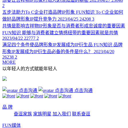
想要让吉祥物IP形象打动人必须知道的秘密
2023/04/27
23046
2
五步法助力To C企业打造品牌IP形象
FUN知识
To C企业如何
做好品牌形象IP提升竞争力
2023/04/25
24208
3
共情是影响吉祥物IP形象是否与消费者形成忠诚度的重要因素
FUN知识
能够与消费者建立情感纽带的重要因素就是共情
2023/04/22
22777
2
满足四个条件使品牌形象IP发展成为IP衍生品
FUN知识
品牌
形象IP发展成为IP衍生品必备的条件是什么？
2023/04/20
26238
2
MORE
以年轻人的方式赋能年轻人
点击沟通
品 牌
奋逗家族
家族明星
加入我们
联系奋逗
FUN媒体